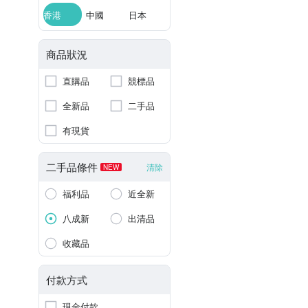
香港
中國
日本
商品狀況
直購品
競標品
全新品
二手品
有現貨
二手品條件
清除
NEW
福利品
近全新
八成新
出清品
收藏品
付款方式
現金付款