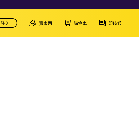
登入
賣東西
購物車
即時通