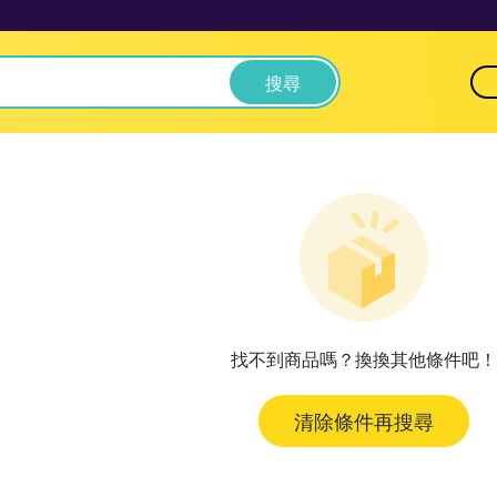
搜尋
找不到商品嗎？換換其他條件吧！
清除條件再搜尋