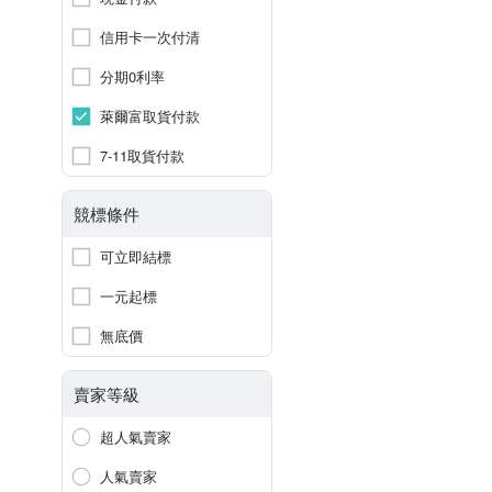
信用卡一次付清
分期0利率
萊爾富取貨付款
7-11取貨付款
競標條件
可立即結標
一元起標
無底價
賣家等級
超人氣賣家
人氣賣家