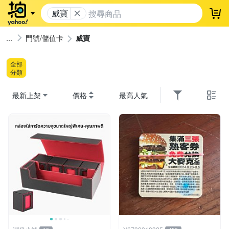
威寶
登
門號/儲值卡
威寶
全部
分類
最新上架
價格
最高人氣