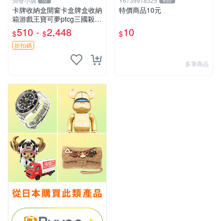
潤發小舖
Y6739918325
10
450
卡牌收納盒開窗卡盒牌盒收納
特價商品10元
箱游戲王寶可夢ptcg三國殺海
賊王dtcg
510 -
2,448
10
$
$
$
折扣碼
多筆商品