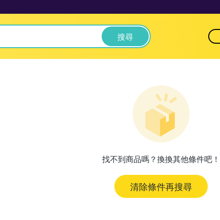
搜尋
找不到商品嗎？換換其他條件吧！
清除條件再搜尋