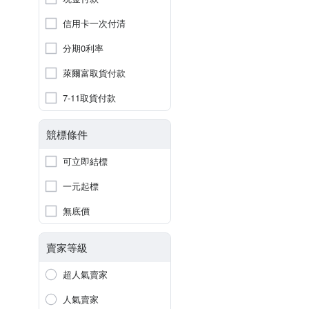
信用卡一次付清
分期0利率
萊爾富取貨付款
7-11取貨付款
競標條件
可立即結標
一元起標
無底價
賣家等級
超人氣賣家
人氣賣家