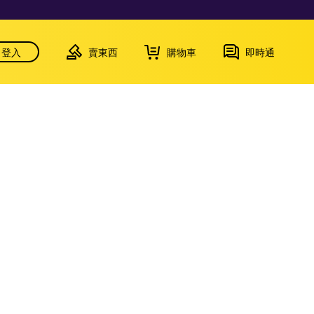
登入
賣東西
購物車
即時通