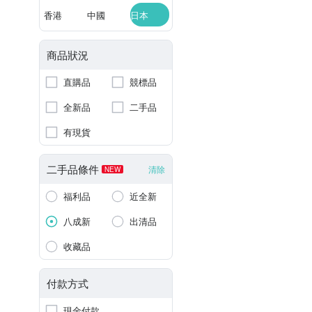
香港
中國
日本
商品狀況
直購品
競標品
全新品
二手品
有現貨
二手品條件
清除
NEW
福利品
近全新
八成新
出清品
收藏品
付款方式
現金付款