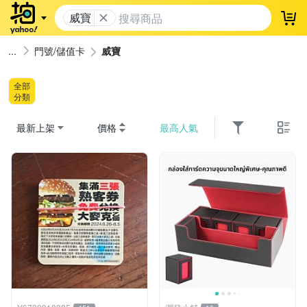
威寶
登
門號/儲值卡
威寶
全部
分類
最新上架
價格
最高人氣