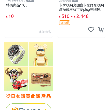
Y6739918325
潤發小舖
451
10
特價商品10元
卡牌收納盒開窗卡盒牌盒收納
箱游戲王寶可夢ptcg三國殺海
賊王dtcg
10
510 -
2,448
$
$
$
折扣碼
多筆商品