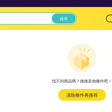
搜尋
找不到商品嗎？換換其他條件吧！
清除條件再搜尋