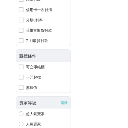
信用卡一次付清
分期0利率
萊爾富取貨付款
7-11取貨付款
競標條件
可立即結標
一元起標
無底價
賣家等級
清除
超人氣賣家
人氣賣家