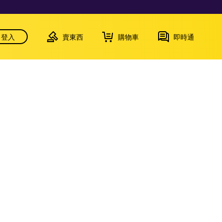
登入
賣東西
購物車
即時通