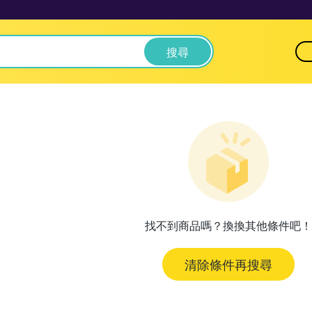
搜尋
找不到商品嗎？換換其他條件吧！
清除條件再搜尋