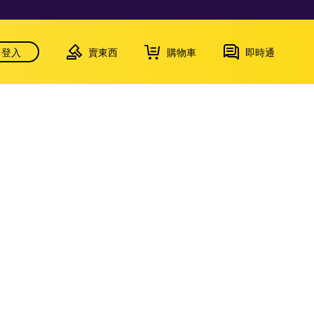
登入
賣東西
購物車
即時通