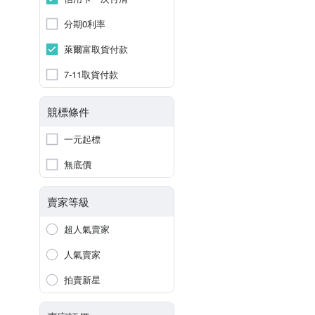
分期0利率
萊爾富取貨付款
7-11取貨付款
競標條件
一元起標
無底價
賣家等級
超人氣賣家
人氣賣家
拍賣新星