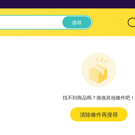
搜尋
找不到商品嗎？換換其他條件吧！
清除條件再搜尋