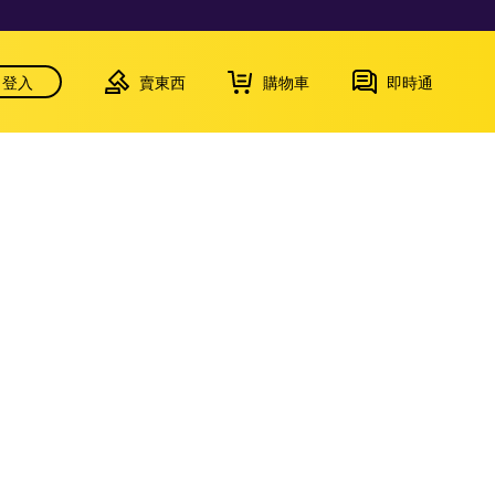
登入
賣東西
購物車
即時通