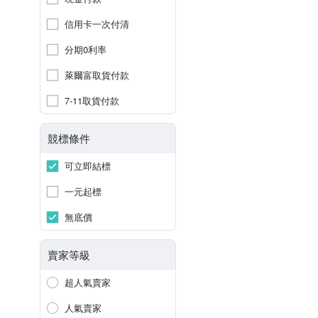
信用卡一次付清
分期0利率
萊爾富取貨付款
7-11取貨付款
競標條件
可立即結標
一元起標
無底價
賣家等級
超人氣賣家
人氣賣家