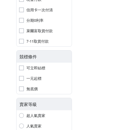
信用卡一次付清
分期0利率
萊爾富取貨付款
7-11取貨付款
競標條件
可立即結標
一元起標
無底價
賣家等級
超人氣賣家
人氣賣家