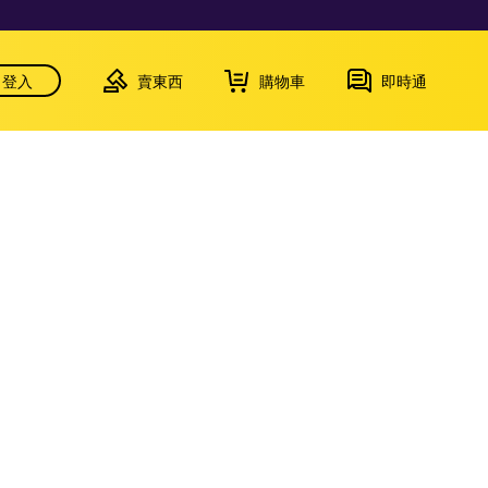
登入
賣東西
購物車
即時通