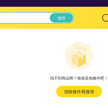
搜尋
找不到商品嗎？換換其他條件吧！
清除條件再搜尋