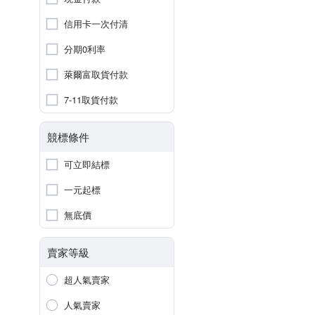
信用卡一次付清
分期0利率
萊爾富取貨付款
7-11取貨付款
競標條件
可立即結標
一元起標
無底價
賣家等級
超人氣賣家
人氣賣家