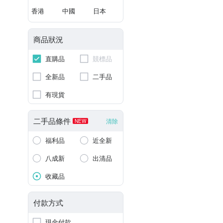
香港
中國
日本
商品狀況
直購品
競標品
全新品
二手品
有現貨
二手品條件
清除
NEW
福利品
近全新
八成新
出清品
收藏品
付款方式
現金付款