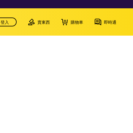
登入
賣東西
購物車
即時通