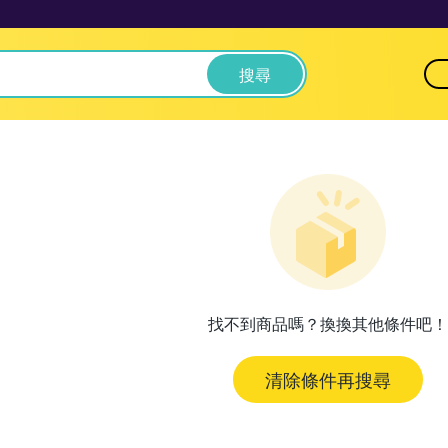
搜尋
找不到商品嗎？換換其他條件吧！
清除條件再搜尋