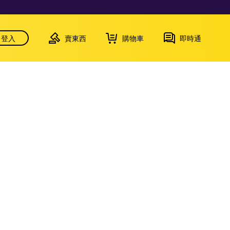
登入
賣東西
購物車
即時通