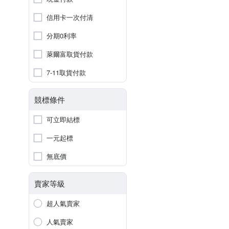
信用卡一次付清
分期0利率
萊爾富取貨付款
7-11取貨付款
競標條件
可立即結標
一元起標
無底價
賣家等級
超人氣賣家
人氣賣家