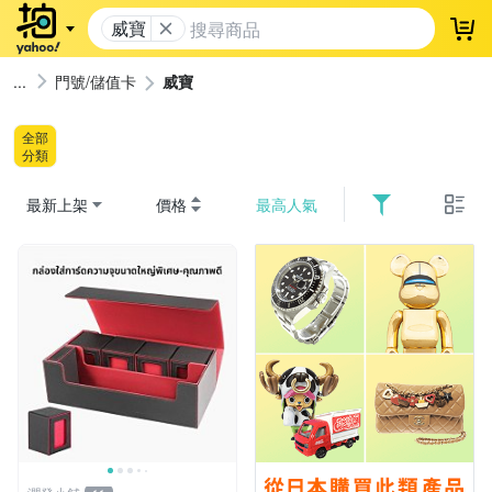
威寶
登
門號/儲值卡
威寶
全部
分類
最新上架
價格
最高人氣