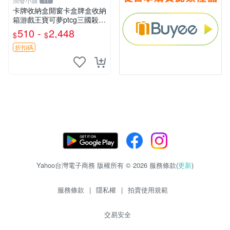
潤發小舖
11
卡牌收納盒開窗卡盒牌盒收納
箱游戲王寶可夢ptcg三國殺海
賊王dtcg
510 -
2,448
$
$
折扣碼
Yahoo台灣電子商務 版權所有 © 2026 服務條款(
更新
)
服務條款
|
隱私權
|
拍賣使用規範
交易安全