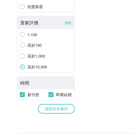
拍賣新星
賣家評價
清除
1-100
高於100
高於1,000
高於10,000
時間
新刊登
即將結標
清除所有條件