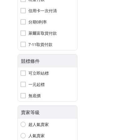
信用卡一次付清
分期0利率
萊爾富取貨付款
7-11取貨付款
競標條件
可立即結標
一元起標
無底價
賣家等級
超人氣賣家
人氣賣家