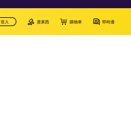
登入
賣東西
購物車
即時通