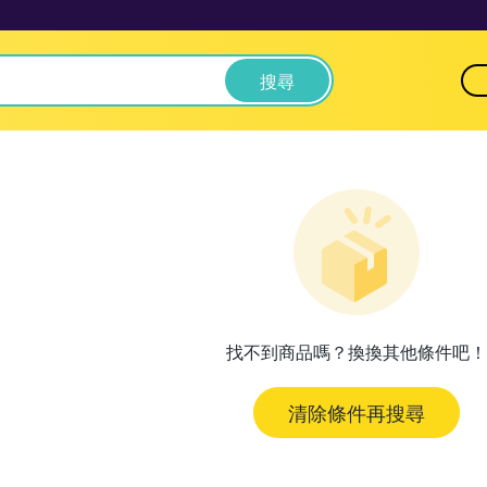
搜尋
找不到商品嗎？換換其他條件吧！
清除條件再搜尋