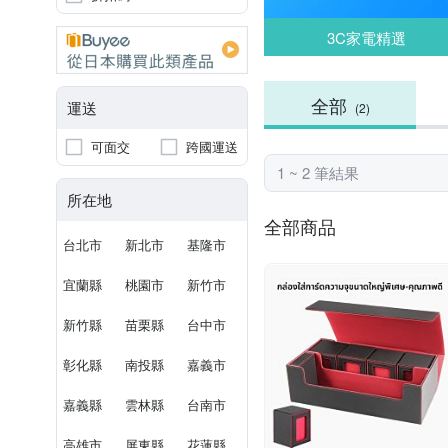
3C家電精選
全部
運送
(2)
可面交
跨國運送
1 ~ 2 筆結果
所在地
全部商品
台北市
新北市
基隆市
宜蘭縣
桃園市
新竹市
新竹縣
苗栗縣
台中市
彰化縣
南投縣
嘉義市
嘉義縣
雲林縣
台南市
高雄市
屏東縣
花蓮縣