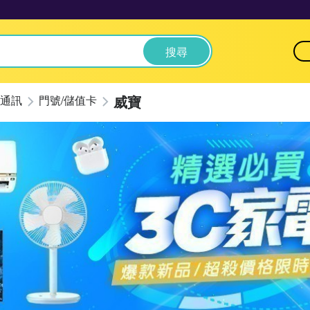
搜尋
威寶
通訊
門號/儲值卡