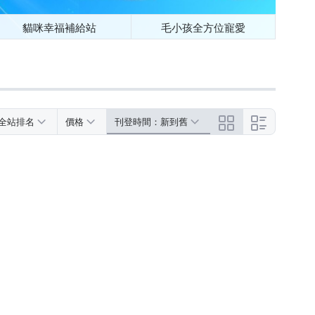
貓咪幸福補給站
毛小孩全方位寵愛
全站排名
價格
刊登時間：新到舊