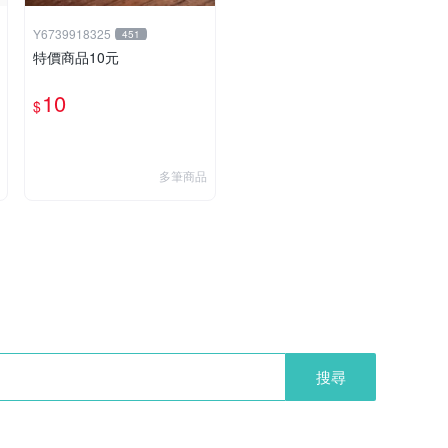
Y6739918325
451
特價商品10元
10
$
多筆商品
搜尋