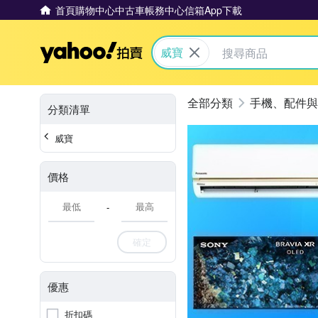
首頁
購物中心
中古車
帳務中心
信箱
App下載
Yahoo拍賣
威寶
手機、配件與
分類清單
威寶
價格
-
確定
優惠
折扣碼