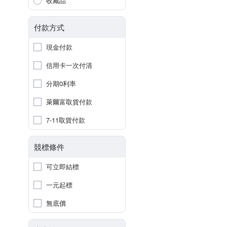
收藏品
付款方式
現金付款
信用卡一次付清
分期0利率
萊爾富取貨付款
7-11取貨付款
競標條件
可立即結標
一元起標
無底價