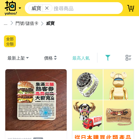
威寶
登
門號/儲值卡
威寶
全部
分類
最新上架
價格
最高人氣