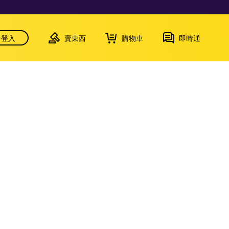
登入
賣東西
購物車
即時通