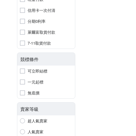
信用卡一次付清
分期0利率
萊爾富取貨付款
7-11取貨付款
競標條件
可立即結標
一元起標
無底價
賣家等級
超人氣賣家
人氣賣家