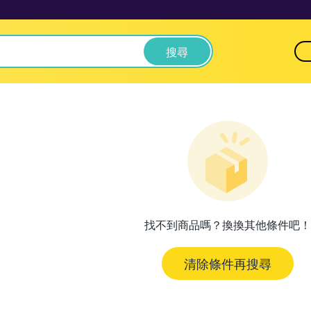
搜尋
找不到商品嗎？換換其他條件吧！
清除條件再搜尋