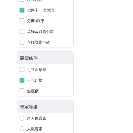
信用卡一次付清
分期0利率
萊爾富取貨付款
7-11取貨付款
競標條件
可立即結標
一元起標
無底價
賣家等級
超人氣賣家
人氣賣家