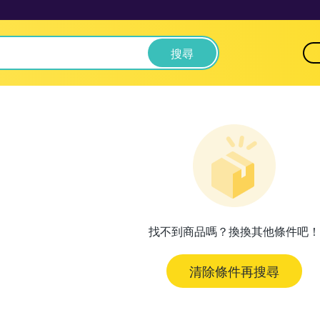
搜尋
找不到商品嗎？換換其他條件吧！
清除條件再搜尋