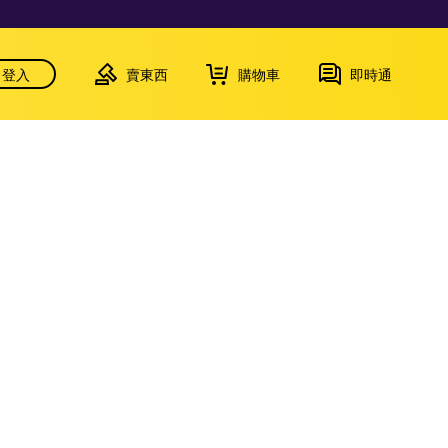
登入
賣東西
購物車
即時通