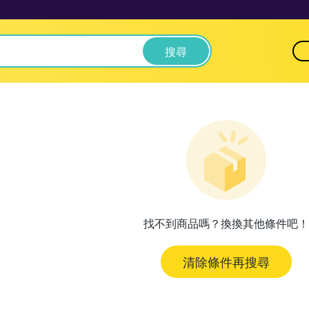
搜尋
找不到商品嗎？換換其他條件吧！
清除條件再搜尋