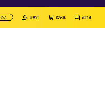
登入
賣東西
購物車
即時通