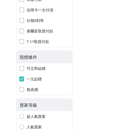
信用卡一次付清
分期0利率
萊爾富取貨付款
7-11取貨付款
競標條件
可立即結標
一元起標
無底價
賣家等級
超人氣賣家
人氣賣家