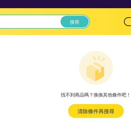
搜尋
找不到商品嗎？換換其他條件吧！
清除條件再搜尋