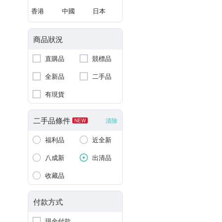
香港
中國
日本
商品狀況
直購品
競標品
全新品
二手品
有現貨
二手品條件
清除
NEW
福利品
近全新
八成新
出清品
收藏品
付款方式
現金付款