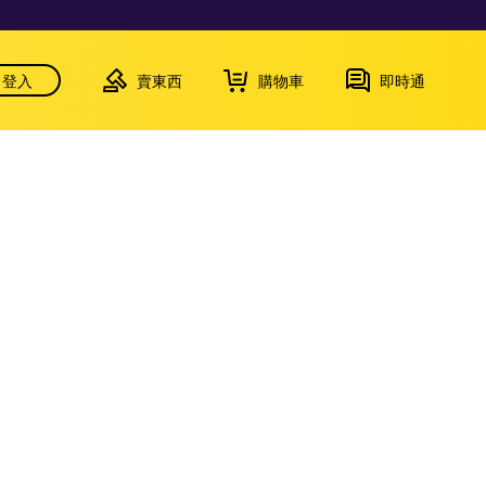
登入
賣東西
購物車
即時通