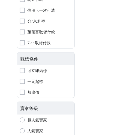
信用卡一次付清
分期0利率
萊爾富取貨付款
7-11取貨付款
競標條件
可立即結標
一元起標
無底價
賣家等級
超人氣賣家
人氣賣家