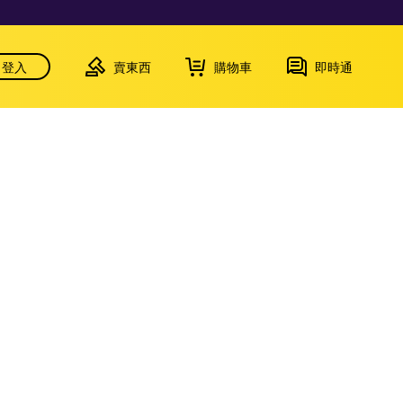
登入
賣東西
購物車
即時通