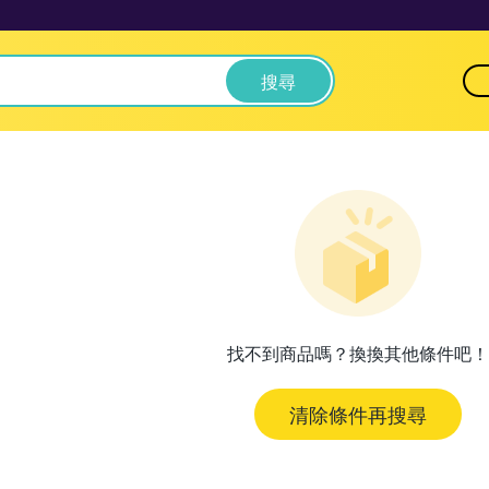
搜尋
找不到商品嗎？換換其他條件吧！
清除條件再搜尋