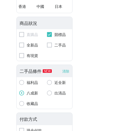
香港
中國
日本
商品狀況
直購品
競標品
全新品
二手品
有現貨
二手品條件
清除
NEW
福利品
近全新
八成新
出清品
收藏品
付款方式
現金付款