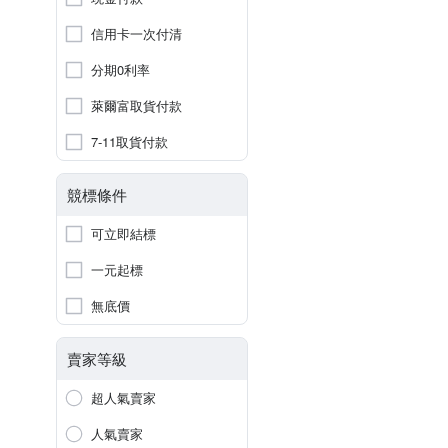
信用卡一次付清
分期0利率
萊爾富取貨付款
7-11取貨付款
競標條件
可立即結標
一元起標
無底價
賣家等級
超人氣賣家
人氣賣家