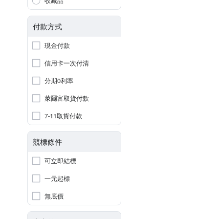
收藏品
付款方式
現金付款
信用卡一次付清
分期0利率
萊爾富取貨付款
7-11取貨付款
競標條件
可立即結標
一元起標
無底價