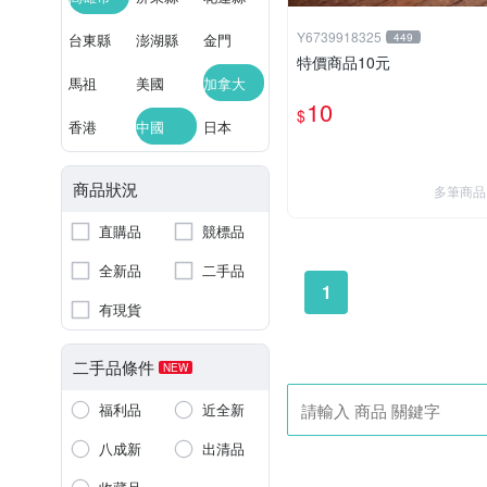
Y6739918325
台東縣
澎湖縣
金門
449
特價商品10元
馬祖
美國
加拿大
10
$
香港
中國
日本
商品狀況
多筆商品
直購品
競標品
全新品
二手品
1
有現貨
二手品條件
NEW
福利品
近全新
八成新
出清品