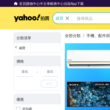
首頁
購物中心
中古車
帳務中心
信箱
App下載
Yahoo拍賣
威寶
手機、配件與
分類清單
威寶
價格
-
確定
優惠
折扣碼