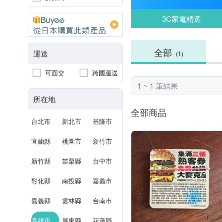
3C家電精選
全部
運送
(1)
可面交
跨國運送
1 ~ 1 筆結果
所在地
全部商品
台北市
新北市
基隆市
宜蘭縣
桃園市
新竹市
新竹縣
苗栗縣
台中市
彰化縣
南投縣
嘉義市
嘉義縣
雲林縣
台南市
高雄市
屏東縣
花蓮縣