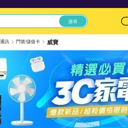
搜尋
威寶
通訊
門號/儲值卡