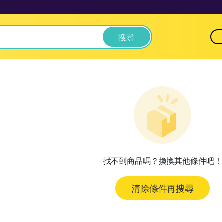
搜尋
找不到商品嗎？換換其他條件吧！
清除條件再搜尋