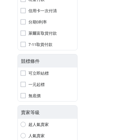
信用卡一次付清
分期0利率
萊爾富取貨付款
7-11取貨付款
競標條件
可立即結標
一元起標
無底價
賣家等級
超人氣賣家
人氣賣家