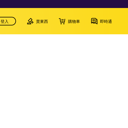
登入
賣東西
購物車
即時通