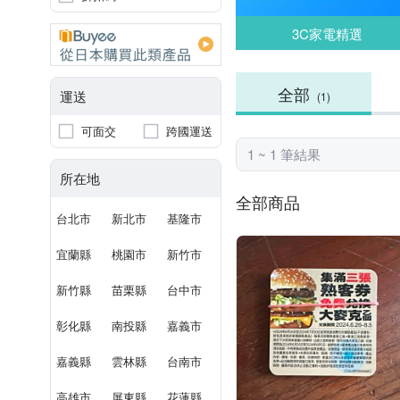
3C家電精選
全部
運送
(1)
可面交
跨國運送
1 ~ 1 筆結果
所在地
全部商品
台北市
新北市
基隆市
宜蘭縣
桃園市
新竹市
新竹縣
苗栗縣
台中市
彰化縣
南投縣
嘉義市
嘉義縣
雲林縣
台南市
高雄市
屏東縣
花蓮縣