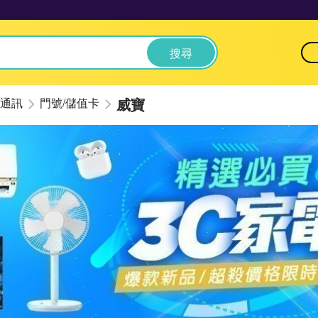
搜尋
威寶
通訊
門號/儲值卡