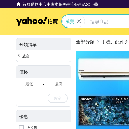
首頁
購物中心
中古車
帳務中心
信箱
App下載
Yahoo拍賣
威寶
手機、配件與
分類清單
威寶
價格
-
確定
優惠
折扣碼