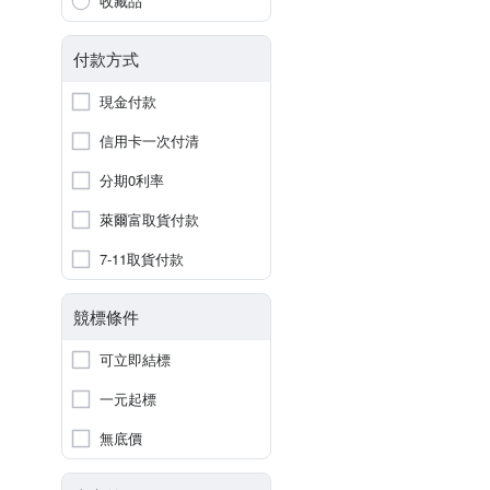
收藏品
付款方式
現金付款
信用卡一次付清
分期0利率
萊爾富取貨付款
7-11取貨付款
競標條件
可立即結標
一元起標
無底價