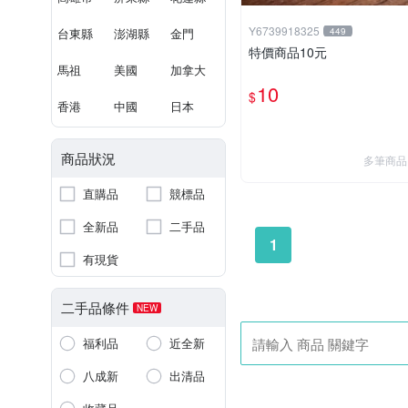
Y6739918325
台東縣
澎湖縣
金門
449
特價商品10元
馬祖
美國
加拿大
10
$
香港
中國
日本
商品狀況
多筆商品
直購品
競標品
全新品
二手品
1
有現貨
二手品條件
NEW
福利品
近全新
八成新
出清品