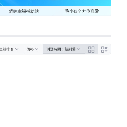
貓咪幸福補給站
毛小孩全方位寵愛
全站排名
價格
刊登時間：新到舊