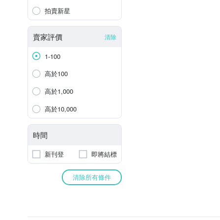
拍賣新星
賣家評價
清除
1-100
高於100
高於1,000
高於10,000
時間
新刊登
即將結標
清除所有條件