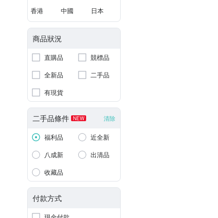
香港
中國
日本
商品狀況
直購品
競標品
全新品
二手品
有現貨
二手品條件
清除
NEW
福利品
近全新
八成新
出清品
收藏品
付款方式
現金付款