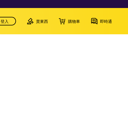
登入
賣東西
購物車
即時通