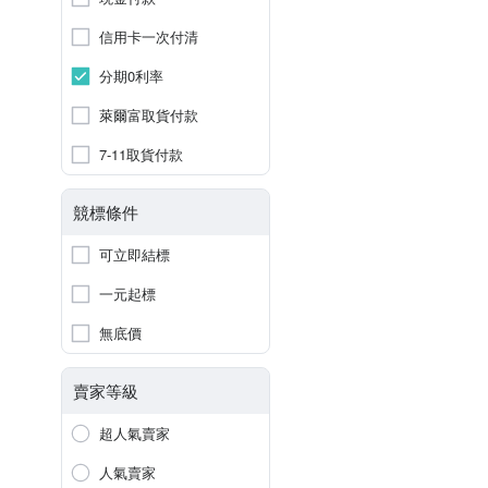
信用卡一次付清
分期0利率
萊爾富取貨付款
7-11取貨付款
競標條件
可立即結標
一元起標
無底價
賣家等級
超人氣賣家
人氣賣家