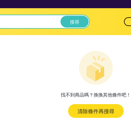
搜尋
找不到商品嗎？換換其他條件吧！
清除條件再搜尋