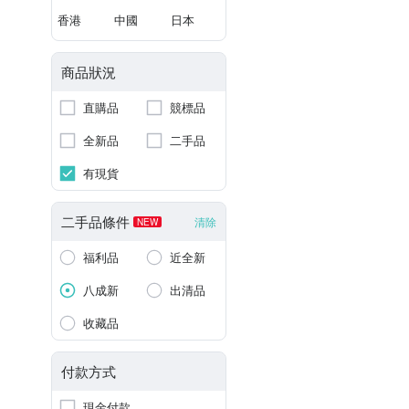
香港
中國
日本
商品狀況
直購品
競標品
全新品
二手品
有現貨
二手品條件
清除
NEW
福利品
近全新
八成新
出清品
收藏品
付款方式
現金付款