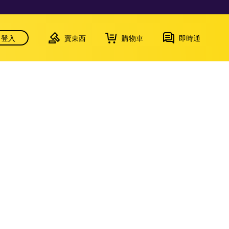
登入
賣東西
購物車
即時通