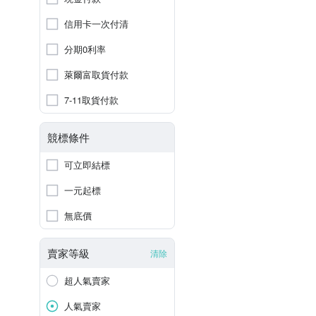
信用卡一次付清
分期0利率
萊爾富取貨付款
7-11取貨付款
競標條件
可立即結標
一元起標
無底價
賣家等級
清除
超人氣賣家
人氣賣家