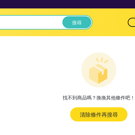
搜尋
找不到商品嗎？換換其他條件吧！
清除條件再搜尋