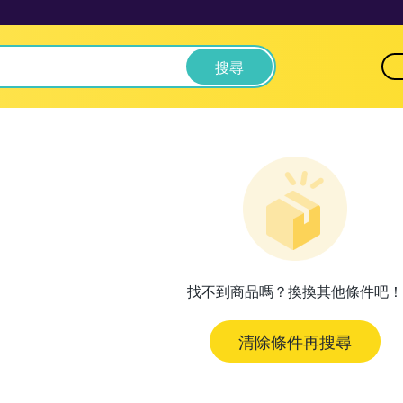
搜尋
找不到商品嗎？換換其他條件吧！
清除條件再搜尋