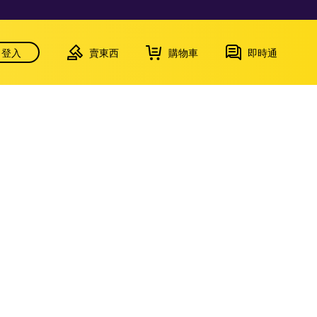
登入
賣東西
購物車
即時通