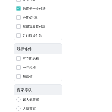
信用卡一次付清
分期0利率
萊爾富取貨付款
7-11取貨付款
競標條件
可立即結標
一元起標
無底價
賣家等級
超人氣賣家
人氣賣家