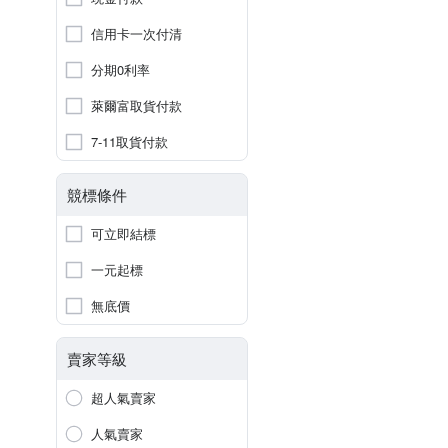
信用卡一次付清
分期0利率
萊爾富取貨付款
7-11取貨付款
競標條件
可立即結標
一元起標
無底價
賣家等級
超人氣賣家
人氣賣家