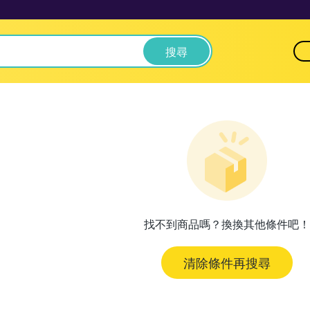
搜尋
找不到商品嗎？換換其他條件吧！
清除條件再搜尋