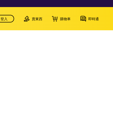
登入
賣東西
購物車
即時通