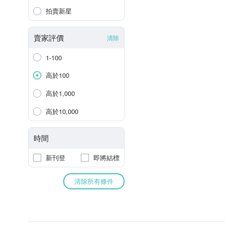
拍賣新星
賣家評價
清除
1-100
高於100
高於1,000
高於10,000
時間
新刊登
即將結標
清除所有條件