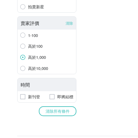
拍賣新星
賣家評價
清除
1-100
高於100
高於1,000
高於10,000
時間
新刊登
即將結標
清除所有條件