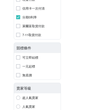
信用卡一次付清
分期0利率
萊爾富取貨付款
7-11取貨付款
競標條件
可立即結標
一元起標
無底價
賣家等級
超人氣賣家
人氣賣家