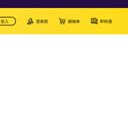
登入
賣東西
購物車
即時通