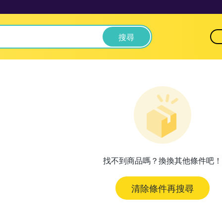
搜尋
找不到商品嗎？換換其他條件吧！
清除條件再搜尋