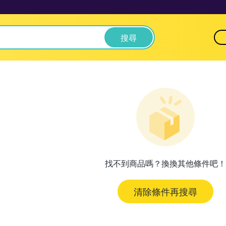
搜尋
找不到商品嗎？換換其他條件吧！
清除條件再搜尋