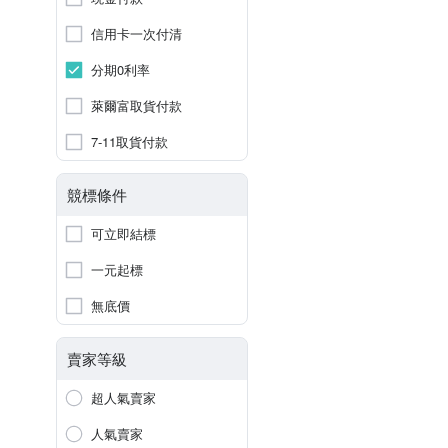
信用卡一次付清
分期0利率
萊爾富取貨付款
7-11取貨付款
競標條件
可立即結標
一元起標
無底價
賣家等級
超人氣賣家
人氣賣家