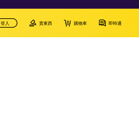
登入
賣東西
購物車
即時通