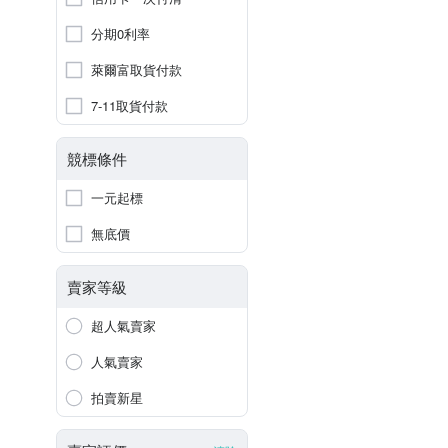
分期0利率
萊爾富取貨付款
7-11取貨付款
競標條件
一元起標
無底價
賣家等級
超人氣賣家
人氣賣家
拍賣新星