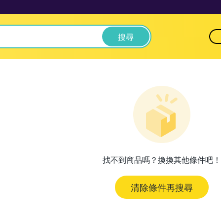
搜尋
找不到商品嗎？換換其他條件吧！
清除條件再搜尋