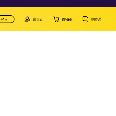
登入
賣東西
購物車
即時通