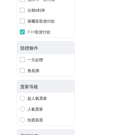
分期0利率
萊爾富取貨付款
7-11取貨付款
競標條件
一元起標
無底價
賣家等級
超人氣賣家
人氣賣家
拍賣新星