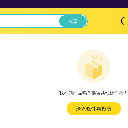
搜尋
找不到商品嗎？換換其他條件吧！
清除條件再搜尋