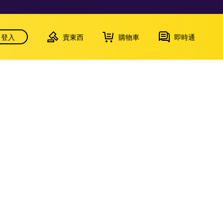
登入
賣東西
購物車
即時通