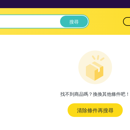
搜尋
找不到商品嗎？換換其他條件吧！
清除條件再搜尋