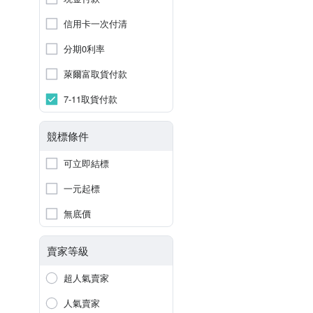
信用卡一次付清
分期0利率
萊爾富取貨付款
7-11取貨付款
競標條件
可立即結標
一元起標
無底價
賣家等級
超人氣賣家
人氣賣家