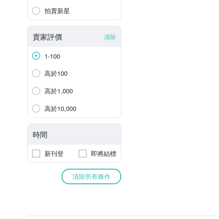
拍賣新星
賣家評價
清除
1-100
高於100
高於1,000
高於10,000
時間
新刊登
即將結標
清除所有條件