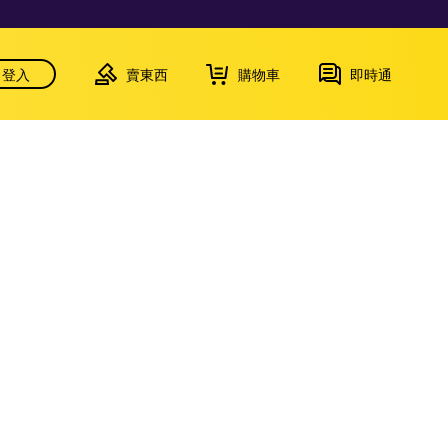
登入
賣東西
購物車
即時通