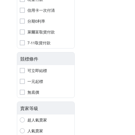
信用卡一次付清
分期0利率
萊爾富取貨付款
7-11取貨付款
競標條件
可立即結標
一元起標
無底價
賣家等級
超人氣賣家
人氣賣家