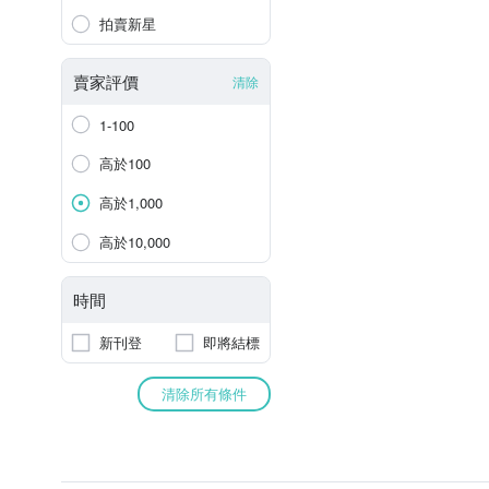
拍賣新星
賣家評價
清除
1-100
高於100
高於1,000
高於10,000
時間
新刊登
即將結標
清除所有條件