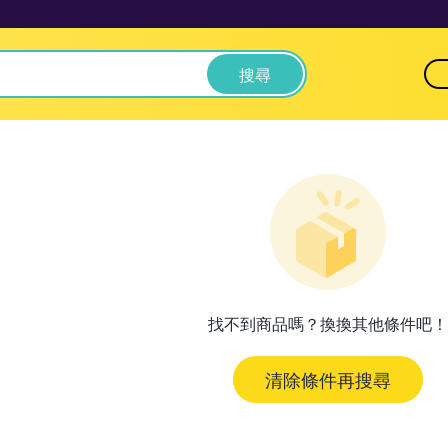
搜尋
找不到商品嗎？換換其他條件吧！
清除條件再搜尋