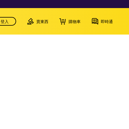
登入
賣東西
購物車
即時通