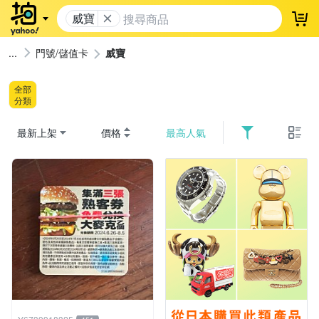
威寶
登
門號/儲值卡
威寶
全部
分類
最新上架
價格
最高人氣