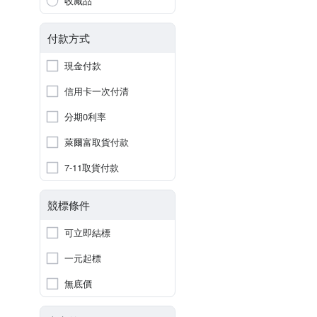
收藏品
付款方式
現金付款
信用卡一次付清
分期0利率
萊爾富取貨付款
7-11取貨付款
競標條件
可立即結標
一元起標
無底價