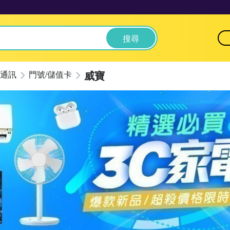
搜尋
威寶
通訊
門號/儲值卡