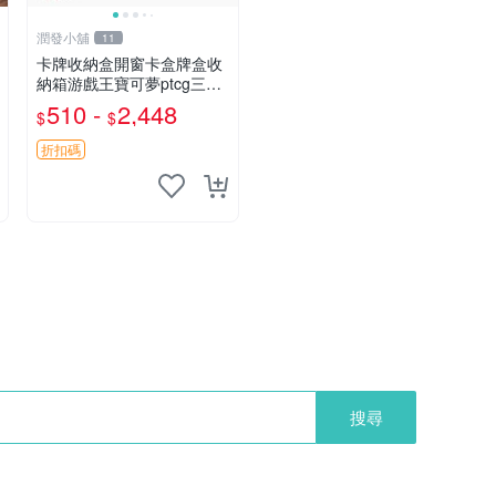
潤發小舖
11
卡牌收納盒開窗卡盒牌盒收
納箱游戲王寶可夢ptcg三國
殺海賊王dtcg
510 -
2,448
$
$
折扣碼
搜尋