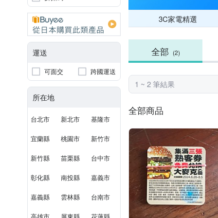
3C家電精選
全部
運送
(2)
可面交
跨國運送
1 ~ 2 筆結果
所在地
全部商品
台北市
新北市
基隆市
宜蘭縣
桃園市
新竹市
新竹縣
苗栗縣
台中市
彰化縣
南投縣
嘉義市
嘉義縣
雲林縣
台南市
高雄市
屏東縣
花蓮縣