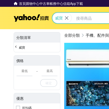
首頁
購物中心
中古車
帳務中心
信箱
App下載
Yahoo拍賣
威寶
手機、配件與
分類清單
威寶
價格
-
確定
優惠
折扣碼