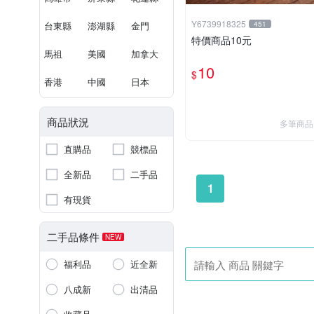
Y6739918325
台東縣
澎湖縣
金門
451
特價商品10元
馬祖
美國
加拿大
10
$
香港
中國
日本
商品狀況
多筆商品
直購品
競標品
全新品
二手品
1
有現貨
二手品條件
NEW
福利品
近全新
八成新
出清品