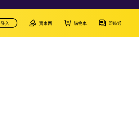
登入
賣東西
購物車
即時通