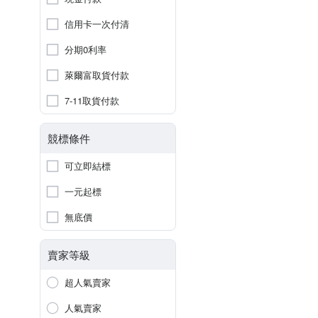
信用卡一次付清
分期0利率
萊爾富取貨付款
7-11取貨付款
競標條件
可立即結標
一元起標
無底價
賣家等級
超人氣賣家
人氣賣家