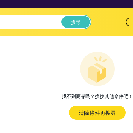
搜尋
找不到商品嗎？換換其他條件吧！
清除條件再搜尋