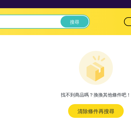
搜尋
找不到商品嗎？換換其他條件吧！
清除條件再搜尋