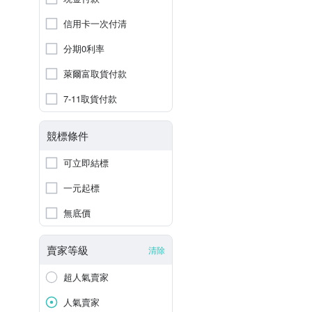
信用卡一次付清
分期0利率
萊爾富取貨付款
7-11取貨付款
競標條件
可立即結標
一元起標
無底價
賣家等級
清除
超人氣賣家
人氣賣家