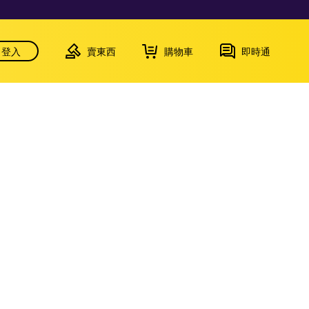
登入
賣東西
購物車
即時通