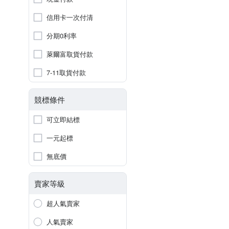
信用卡一次付清
分期0利率
萊爾富取貨付款
7-11取貨付款
競標條件
可立即結標
一元起標
無底價
賣家等級
超人氣賣家
人氣賣家