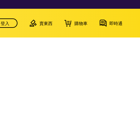
登入
賣東西
購物車
即時通