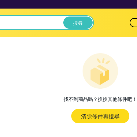
搜尋
找不到商品嗎？換換其他條件吧！
清除條件再搜尋