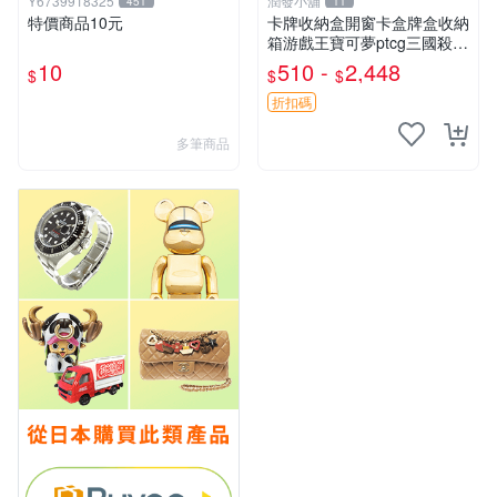
Y6739918325
潤發小舖
451
11
特價商品10元
卡牌收納盒開窗卡盒牌盒收納
箱游戲王寶可夢ptcg三國殺海
賊王dtcg
10
510 -
2,448
$
$
$
折扣碼
多筆商品