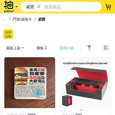
威寶
登
門號/儲值卡
威寶
全部
分類
最新上架
價格
最高人氣