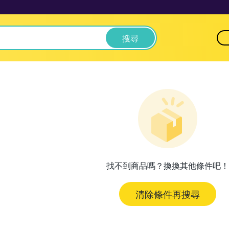
搜尋
找不到商品嗎？換換其他條件吧！
清除條件再搜尋