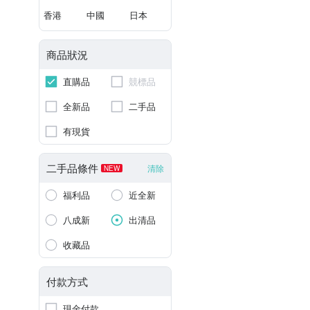
香港
中國
日本
商品狀況
直購品
競標品
全新品
二手品
有現貨
二手品條件
清除
NEW
福利品
近全新
八成新
出清品
收藏品
付款方式
現金付款