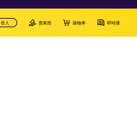
登入
賣東西
購物車
即時通