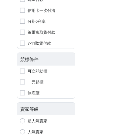
信用卡一次付清
分期0利率
萊爾富取貨付款
7-11取貨付款
競標條件
可立即結標
一元起標
無底價
賣家等級
超人氣賣家
人氣賣家