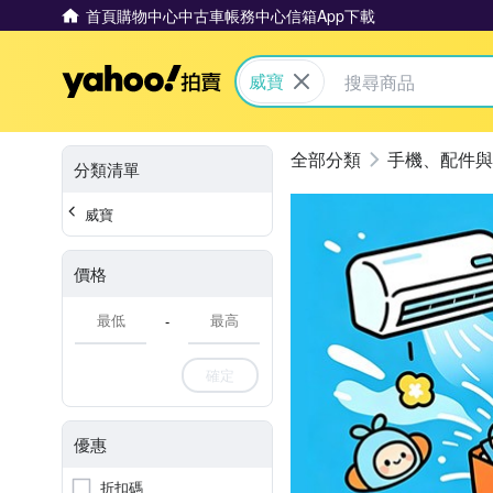
首頁
購物中心
中古車
帳務中心
信箱
App下載
Yahoo拍賣
威寶
手機、配件與
分類清單
威寶
價格
-
確定
優惠
折扣碼