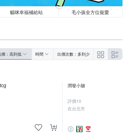
貓咪幸福補給站
毛小孩全方位寵愛
品價：高到低
時間
出價次數：多到少
cg
潤發小舖
評價
10
在台北市