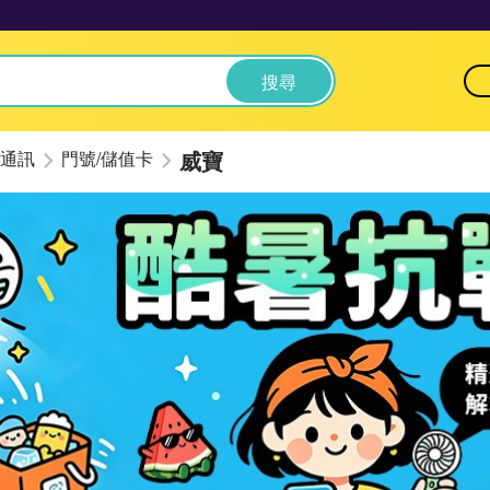
搜尋
威寶
通訊
門號/儲值卡