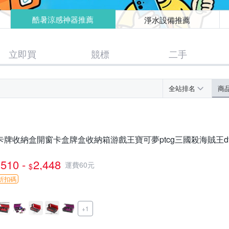
酷暑涼感神器推薦
淨水設備推薦
立即買
競標
二手
全站排名
商
卡牌收納盒開窗卡盒牌盒收納箱游戲王寶可夢ptcg三國殺海賊王dt
510 -
2,448
運費60元
$
折扣碼
+1