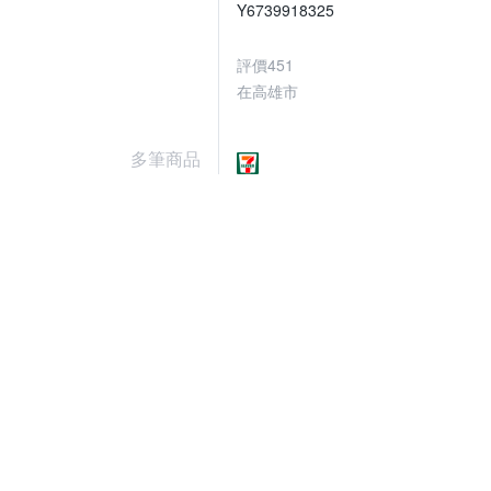
Y6739918325
評價
451
在高雄市
多筆商品