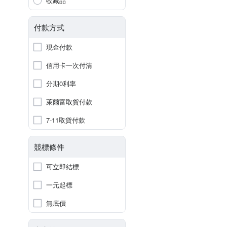
收藏品
付款方式
現金付款
信用卡一次付清
分期0利率
萊爾富取貨付款
7-11取貨付款
競標條件
可立即結標
一元起標
無底價