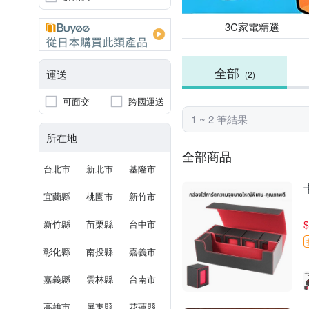
3C家電精選
全部
運送
(2)
可面交
跨國運送
1 ~ 2 筆結果
所在地
全部商品
台北市
新北市
基隆市
宜蘭縣
桃園市
新竹市
新竹縣
苗栗縣
台中市
$
彰化縣
南投縣
嘉義市
嘉義縣
雲林縣
台南市
高雄市
屏東縣
花蓮縣