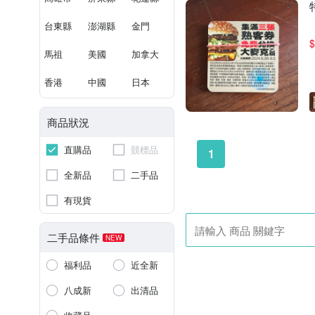
台東縣
澎湖縣
金門
$
馬祖
美國
加拿大
香港
中國
日本
商品狀況
直購品
競標品
1
全新品
二手品
有現貨
二手品條件
NEW
福利品
近全新
八成新
出清品