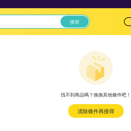
搜尋
找不到商品嗎？換換其他條件吧！
清除條件再搜尋