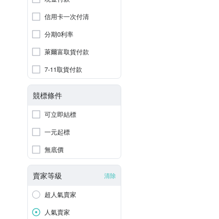
信用卡一次付清
分期0利率
萊爾富取貨付款
7-11取貨付款
競標條件
可立即結標
一元起標
無底價
賣家等級
清除
超人氣賣家
人氣賣家