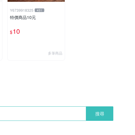
Y6739918325
451
特價商品10元
10
$
多筆商品
搜尋