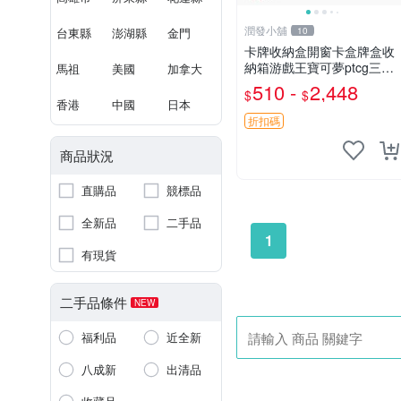
潤發小舖
台東縣
澎湖縣
金門
10
卡牌收納盒開窗卡盒牌盒收
納箱游戲王寶可夢ptcg三國
馬祖
美國
加拿大
殺海賊王dtcg
510 -
2,448
$
$
香港
中國
日本
折扣碼
商品狀況
直購品
競標品
全新品
二手品
1
有現貨
二手品條件
NEW
福利品
近全新
八成新
出清品