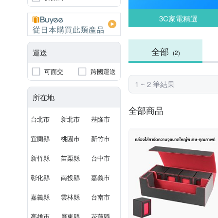
3C家電精選
全部
運送
(2)
可面交
跨國運送
1 ~ 2 筆結果
所在地
全部商品
台北市
新北市
基隆市
宜蘭縣
桃園市
新竹市
新竹縣
苗栗縣
台中市
彰化縣
南投縣
嘉義市
嘉義縣
雲林縣
台南市
高雄市
屏東縣
花蓮縣