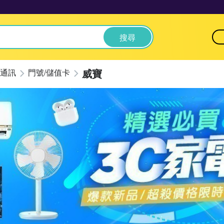
搜尋
威寶
通訊
門號/儲值卡