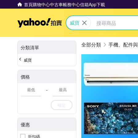
首頁
購物中心
中古車
帳務中心
信箱
App下載
Yahoo拍賣
威寶
手機、配件與
分類清單
威寶
價格
-
確定
優惠
折扣碼