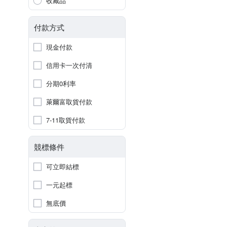
收藏品
付款方式
現金付款
信用卡一次付清
分期0利率
萊爾富取貨付款
7-11取貨付款
競標條件
可立即結標
一元起標
無底價