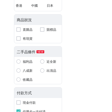
香港
中國
日本
商品狀況
直購品
競標品
有現貨
二手品條件
NEW
福利品
近全新
八成新
出清品
收藏品
付款方式
現金付款
信用卡一次付清