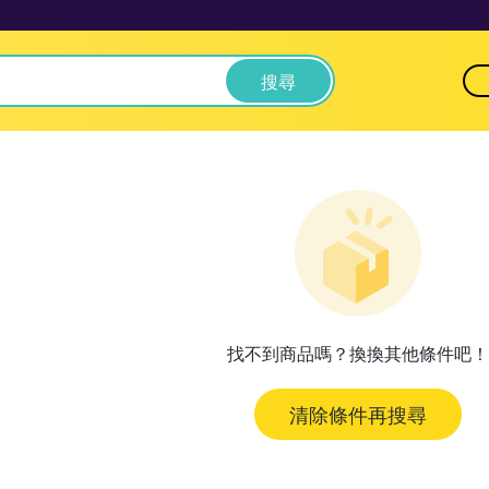
搜尋
找不到商品嗎？換換其他條件吧！
清除條件再搜尋