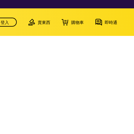
登入
賣東西
購物車
即時通