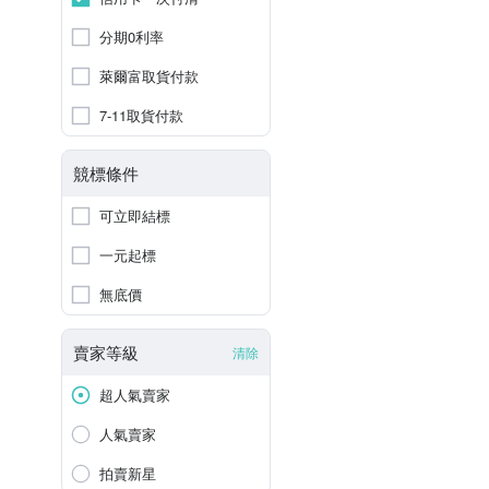
分期0利率
萊爾富取貨付款
7-11取貨付款
競標條件
可立即結標
一元起標
無底價
賣家等級
清除
超人氣賣家
人氣賣家
拍賣新星