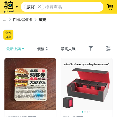
威寶
登
門號/儲值卡
威寶
全部
分類
最新上架
價格
最高人氣