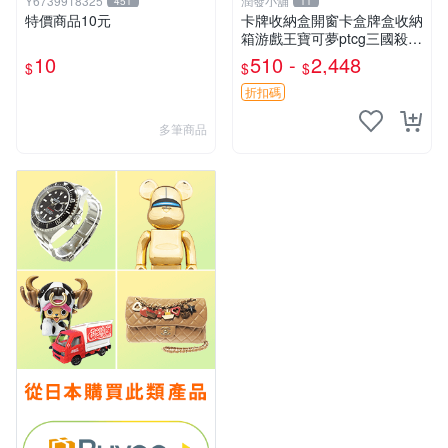
Y6739918325
潤發小舖
451
11
特價商品10元
卡牌收納盒開窗卡盒牌盒收納
箱游戲王寶可夢ptcg三國殺海
賊王dtcg
10
510 -
2,448
$
$
$
折扣碼
多筆商品