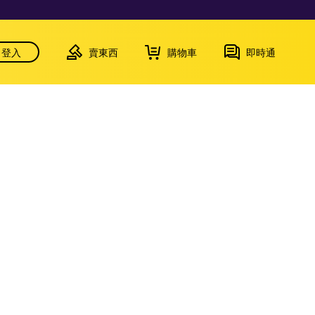
登入
賣東西
購物車
即時通