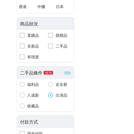
香港
中國
日本
商品狀況
直購品
競標品
全新品
二手品
有現貨
二手品條件
清除
NEW
福利品
近全新
八成新
出清品
收藏品
付款方式
現金付款