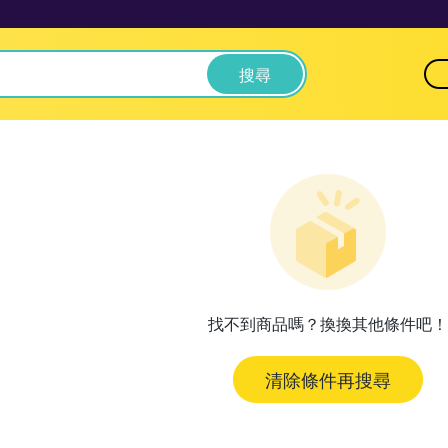
搜尋
找不到商品嗎？換換其他條件吧！
清除條件再搜尋