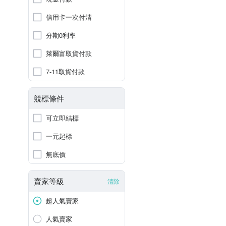
信用卡一次付清
分期0利率
萊爾富取貨付款
7-11取貨付款
競標條件
可立即結標
一元起標
無底價
賣家等級
清除
超人氣賣家
人氣賣家