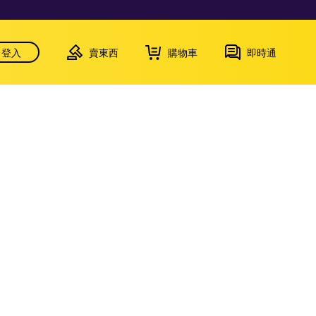
登入
賣東西
購物車
即時通