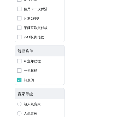
信用卡一次付清
分期0利率
萊爾富取貨付款
7-11取貨付款
競標條件
可立即結標
一元起標
無底價
賣家等級
超人氣賣家
人氣賣家