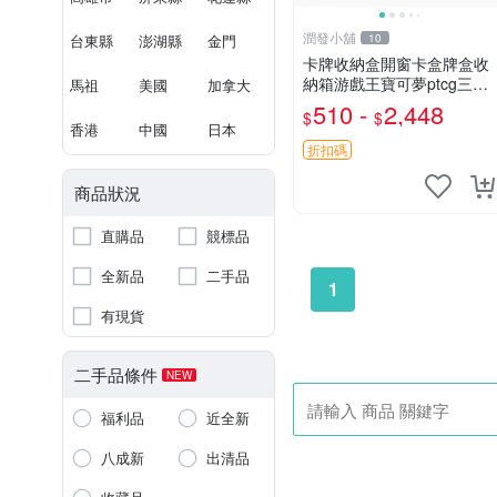
潤發小舖
台東縣
澎湖縣
金門
10
卡牌收納盒開窗卡盒牌盒收
納箱游戲王寶可夢ptcg三國
馬祖
美國
加拿大
殺海賊王dtcg
510 -
2,448
$
$
香港
中國
日本
折扣碼
商品狀況
直購品
競標品
全新品
二手品
1
有現貨
二手品條件
NEW
福利品
近全新
八成新
出清品