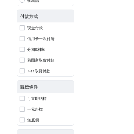
收藏品
付款方式
現金付款
信用卡一次付清
分期0利率
萊爾富取貨付款
7-11取貨付款
競標條件
可立即結標
一元起標
無底價