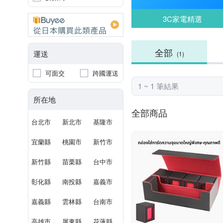
3C家電精選
全部
運送
(1)
可面交
跨國運送
1 ~ 1 筆結果
所在地
全部商品
台北市
新北市
基隆市
宜蘭縣
桃園市
新竹市
新竹縣
苗栗縣
台中市
彰化縣
南投縣
嘉義市
嘉義縣
雲林縣
台南市
高雄市
屏東縣
花蓮縣