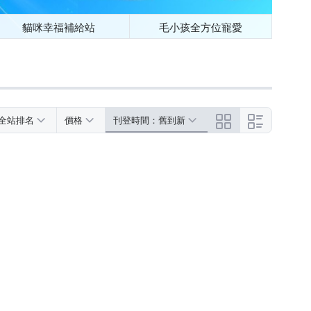
貓咪幸福補給站
毛小孩全方位寵愛
全站排名
價格
刊登時間：舊到新