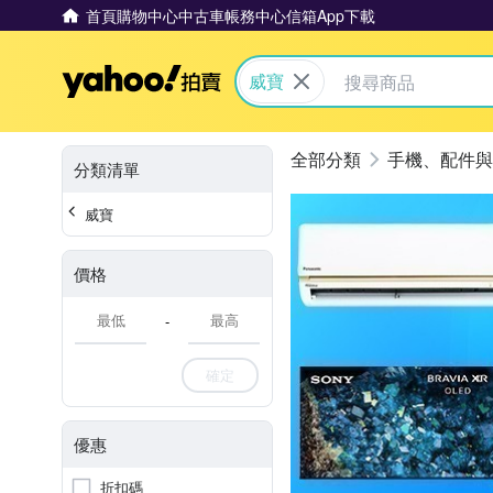
首頁
購物中心
中古車
帳務中心
信箱
App下載
Yahoo拍賣
威寶
手機、配件與
分類清單
威寶
價格
-
確定
優惠
折扣碼