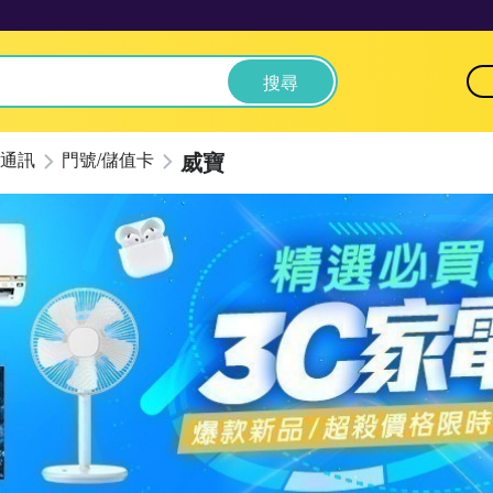
搜尋
威寶
通訊
門號/儲值卡