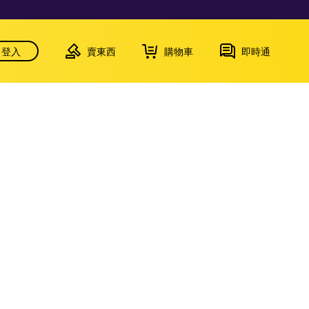
登入
賣東西
購物車
即時通