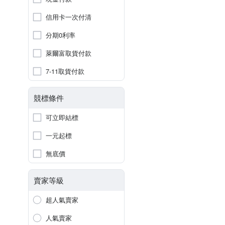
信用卡一次付清
分期0利率
萊爾富取貨付款
7-11取貨付款
競標條件
可立即結標
一元起標
無底價
賣家等級
超人氣賣家
人氣賣家