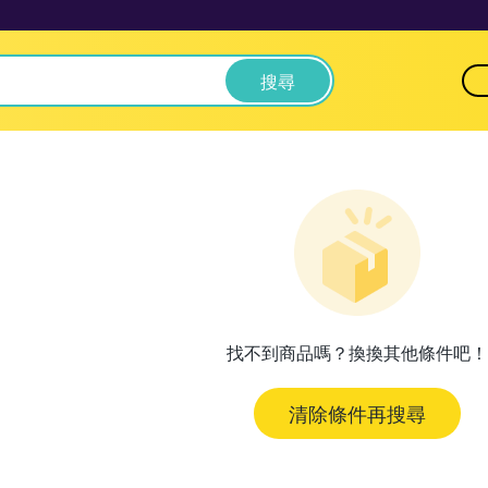
搜尋
找不到商品嗎？換換其他條件吧！
清除條件再搜尋