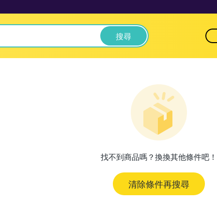
搜尋
找不到商品嗎？換換其他條件吧！
清除條件再搜尋