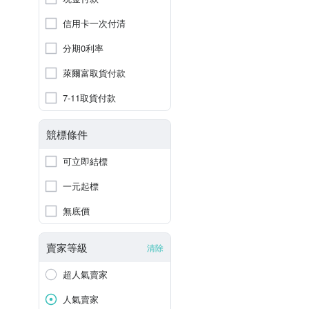
信用卡一次付清
分期0利率
萊爾富取貨付款
7-11取貨付款
競標條件
可立即結標
一元起標
無底價
賣家等級
清除
超人氣賣家
人氣賣家