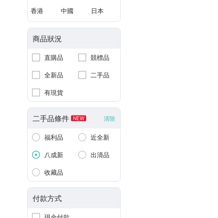
香港
中國
日本
商品狀況
直購品
競標品
全新品
二手品
有現貨
二手品條件
清除
NEW
福利品
近全新
八成新
出清品
收藏品
付款方式
現金付款