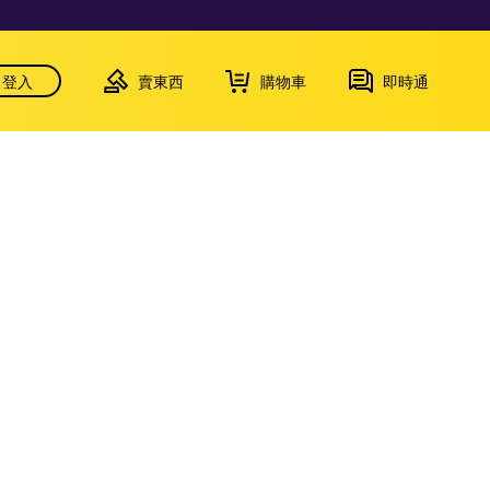
登入
賣東西
購物車
即時通