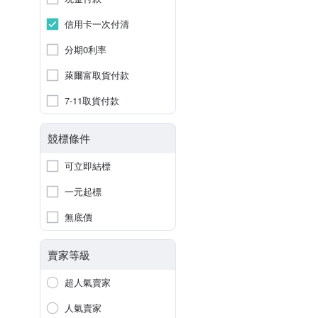
信用卡一次付清
分期0利率
萊爾富取貨付款
7-11取貨付款
競標條件
可立即結標
一元起標
無底價
賣家等級
超人氣賣家
人氣賣家