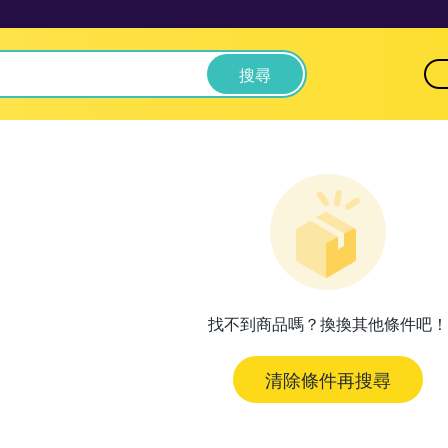
搜尋
找不到商品嗎？換換其他條件吧！
清除條件再搜尋