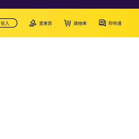
登入
賣東西
購物車
即時通